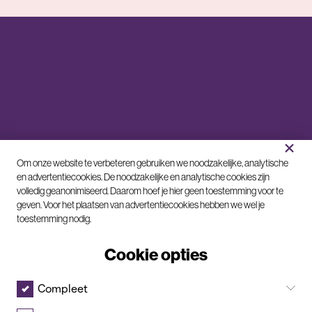
×
C
Om onze website te verbeteren gebruiken we noodzakelijke, analytische
o
en advertentiecookies. De noodzakelijke en analytische cookies zijn
volledig geanonimiseerd. Daarom hoef je hier geen toestemming voor te
o
geven. Voor het plaatsen van advertentiecookies hebben we wel je
k
toestemming nodig.
i
e
Cookie opties
m
e
© 2026
KvK 61286214
Algemene
Voldaan
voorwaarden
Compleet
l
Klachtenprocedure
Sitemap
d