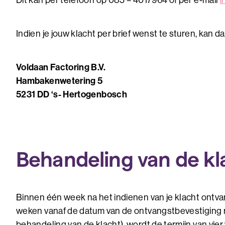
Dit kan per telefoon op 085 – 4017964 of per e-mail
i
Indien je jouw klacht per brief wenst te sturen, kan d
Voldaan Factoring B.V.
Hambakenwetering 5
5231 DD ‘s- Hertogenbosch
Behandeling van de kl
Binnen één week na het indienen van je klacht ontva
weken vanaf de datum van de ontvangstbevestiging rea
behandeling van de klacht), wordt de termijn van vier