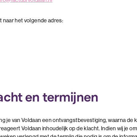
nfo@factuurvoldaan.nl
at naar het volgende adres:
acht en termijnen
ng je van Voldaan een ontvangstbevestiging, waarna de kl
geert Voldaan inhoudelijk op de klacht. Indien wij je om 
 weken verlengd met de termijn die nodig is om de informa