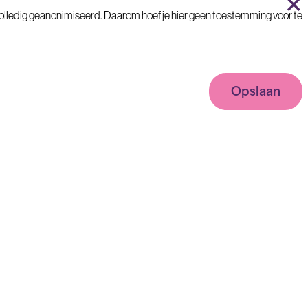
×
volledig geanonimiseerd. Daarom hoef je hier geen toestemming voor te
Opslaan