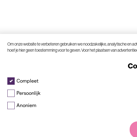
C
Om onze website te verbeteren gebruiken we noodzakelijke, analytische en adv
o
hoef je hier geen toestemming voor te geven. Voor het plaatsen van advertent
o
k
Co
i
e
Compleet
m
e
Persoonlijk
l
Anoniem
d
i
n
g