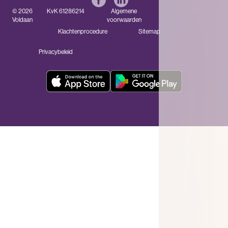
© 2026
KvK 61286214
Algemene
Voldaan
voorwaarden
Klachtenprocedure
Sitemap
Privacybeleid