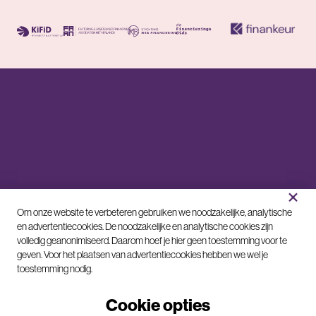
×
C
Om onze website te verbeteren gebruiken we noodzakelijke, analytische
o
en advertentiecookies. De noodzakelijke en analytische cookies zijn
volledig geanonimiseerd. Daarom hoef je hier geen toestemming voor te
o
geven. Voor het plaatsen van advertentiecookies hebben we wel je
k
toestemming nodig.
i
e
Cookie opties
m