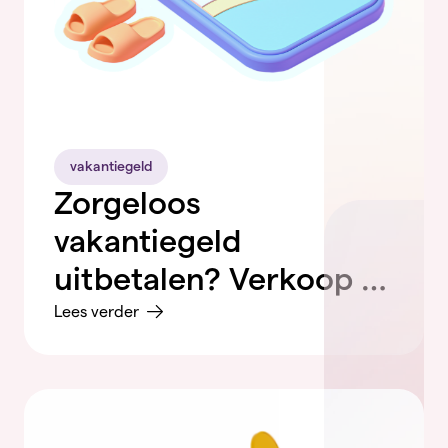
vakantiegeld
Zorgeloos
vakantiegeld
uitbetalen? Verkoop je
factuur aan Voldaan
Lees verder