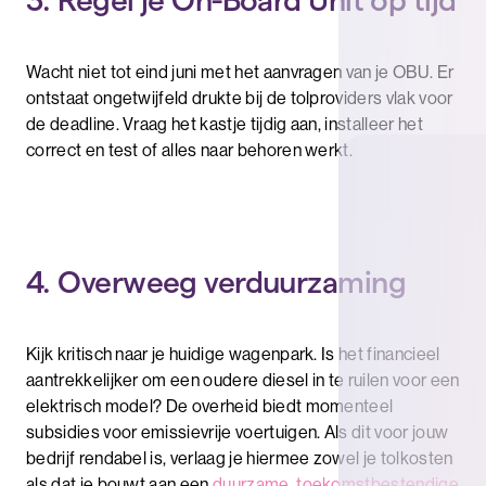
3. Regel je On-Board Unit op tijd
Wacht niet tot eind juni met het aanvragen van je OBU. Er
ontstaat ongetwijfeld drukte bij de tolproviders vlak voor
de deadline. Vraag het kastje tijdig aan, installeer het
correct en test of alles naar behoren werkt.
4. Overweeg verduurzaming
Kijk kritisch naar je huidige wagenpark. Is het financieel
aantrekkelijker om een oudere diesel in te ruilen voor een
elektrisch model? De overheid biedt momenteel
subsidies voor emissievrije voertuigen. Als dit voor jouw
bedrijf rendabel is, verlaag je hiermee zowel je tolkosten
als dat je bouwt aan een
duurzame, toekomstbestendige