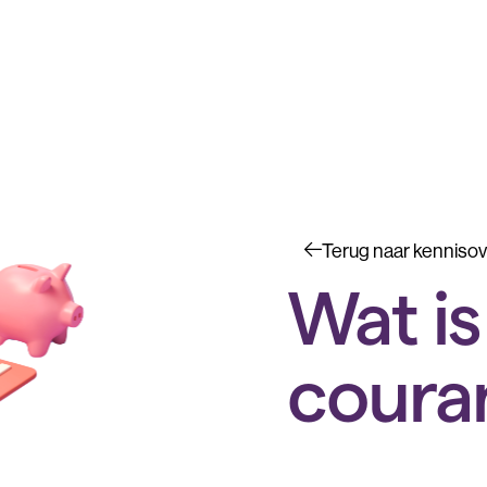
Terug naar kennisov
Wat is
couran