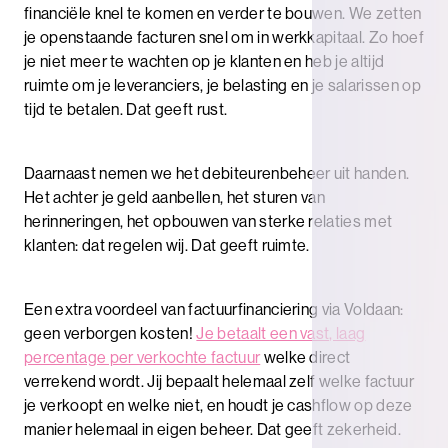
financiële knel te komen en verder te bouwen. We zetten
je openstaande facturen snel om in werkkapitaal. Zo hoef
je niet meer te wachten op je klanten en heb je altijd
ruimte om je leveranciers, je belasting en je salarissen op
tijd te betalen. Dat geeft rust.
Daarnaast nemen we het debiteurenbeheer uit handen.
Het achter je geld aanbellen, het sturen van
herinneringen, het opbouwen van sterke relaties met
klanten: dat regelen wij. Dat geeft ruimte.
Een extra voordeel van factuurfinanciering via Voldaan:
geen verborgen kosten!
Je betaalt een vast, laag
percentage per verkochte factuur
welke direct
verrekend wordt. Jij bepaalt helemaal zelf welke factuur
je verkoopt en welke niet, en houdt je cashflow op deze
manier helemaal in eigen beheer. Dat geeft zekerheid.