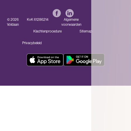
© 2026
KvK 61286214
Algemene
Voldaan
voorwaarden
Klachtenprocedure
Sitemap
Privacybeleid